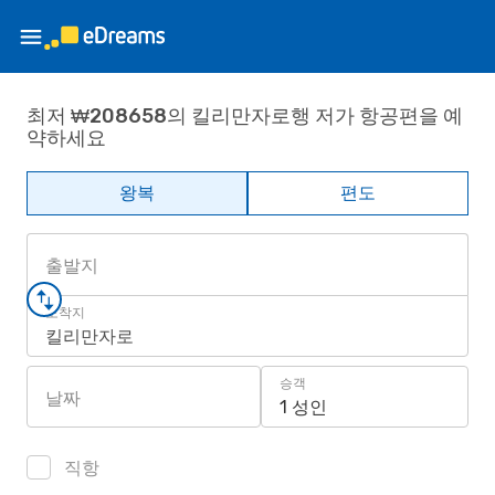
최저 ₩208658의 킬리만자로행 저가 항공편을 예
약하세요
왕복
편도
출발지
도착지
킬리만자로
승객
날짜
1 성인
직항