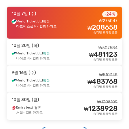
8월 25일 (화)
10월 7일 (수)
- 9월 3일 (목)
-24 %
₩
275047
Vietjet
World Ticket Ltd
3 경유
직항
₩
1932694
208658
서울
다르에스살람
- 킬리만자로
- 킬리만자로
₩
1849110
Kenya Airways
2 경유
₩
승객별 프라임 요금
킬리만자로
- 서울
승객별 프라임 요금
10월 20일 (화)
₩
507584
9월 9일 (수)
- 9월 15일 (화)
481123
World Ticket Ltd
직항
₩
Ethiopian Airlines
나이로비
- 킬리만자로
1 경유
승객별 프라임 요금
₩
2236258
서울
- 킬리만자로
2137113
Ethiopian Airlines
1 경유
₩
9월 16일 (수)
킬리만자로
- 서울
승객별 프라임 요금
₩
510348
483768
World Ticket Ltd
직항
₩
나이로비
- 킬리만자로
10월 25일 (일)
- 11월 2일 (월)
승객별 프라임 요금
₩
2374175
Turkish Airlines
1 경유
₩
10월 30일 (금)
서울
- 킬리만자로
₩
1305109
2266872
Turkish Airlines
1 경유
1238928
Emirates
2 경유
₩
킬리만자로
- 서울
승객별 프라임 요금
서울
- 킬리만자로
승객별 프라임 요금
9월 17일 (목)
- 9월 24일 (목)