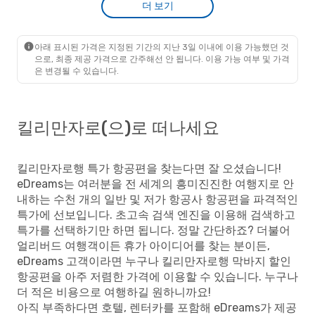
더 보기
Etihad Airways
2 경유
₩
2385362
서울
- 킬리만자로
2302001
Etihad Airways
2 경유
₩
킬리만자로
- 서울
아래 표시된 가격은 지정된 기간의 지난 3일 이내에 이용 가능했던 것
승객별 프라임 요금
으로, 최종 제공 가격으로 간주해선 안 됩니다. 이용 가능 여부 및 가격
은 변경될 수 있습니다.
킬리만자로(으)로 떠나세요
킬리만자로행 특가 항공편을 찾는다면 잘 오셨습니다!
eDreams는 여러분을 전 세계의 흥미진진한 여행지로 안
내하는 수천 개의 일반 및 저가 항공사 항공편을 파격적인
특가에 선보입니다. 초고속 검색 엔진을 이용해 검색하고
특가를 선택하기만 하면 됩니다. 정말 간단하죠? 더불어
얼리버드 여행객이든 휴가 아이디어를 찾는 분이든,
eDreams 고객이라면 누구나 킬리만자로행 막바지 할인
항공편을 아주 저렴한 가격에 이용할 수 있습니다. 누구나
더 적은 비용으로 여행하길 원하니까요!
아직 부족하다면 호텔, 렌터카를 포함해 eDreams가 제공