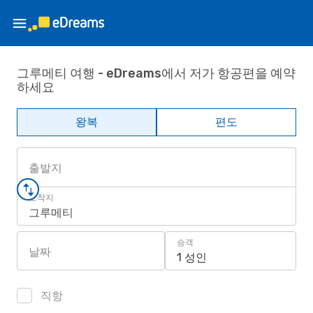
그루메티 여행 - eDreams에서 저가 항공편을 예약
하세요
왕복
편도
출발지
도착지
그루메티
승객
날짜
1 성인
직항