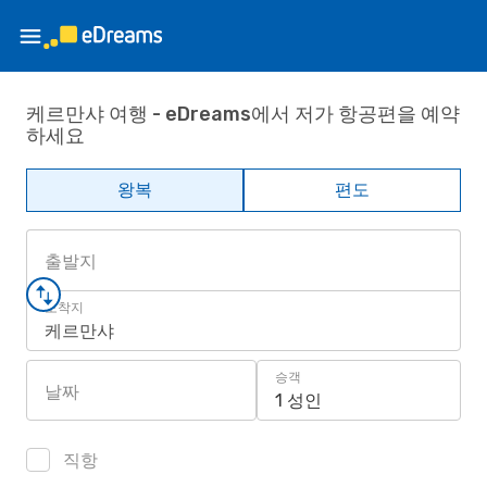
케르만샤 여행 - eDreams에서 저가 항공편을 예약
하세요
왕복
편도
출발지
도착지
케르만샤
승객
날짜
1 성인
직항