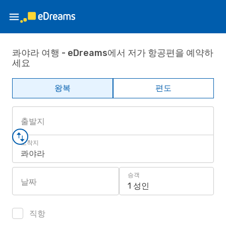
콰야라 여행 - eDreams에서 저가 항공편을 예약하
세요
왕복
편도
출발지
도착지
콰야라
승객
날짜
1 성인
직항