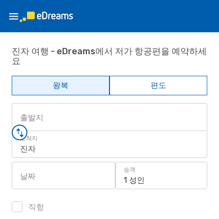
진자 여행 - eDreams에서 저가 항공편을 예약하세
요
왕복
편도
출발지
도착지
진자
승객
날짜
1 성인
직항