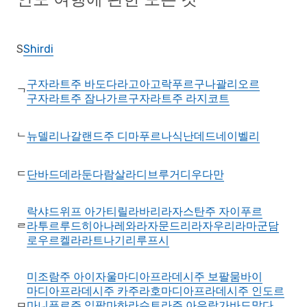
S
Shirdi
구자라트주 바도다라
고아
고락푸르
구나
괄리오르
ᄀ
구자라트주 잠나가르
구자라트주 라지코트
뉴델리
나갈랜드주 디마푸르
나식
난데드
네이벨리
ᄂ
단바드
데라둔
다람살라
디브루거
디우
다만
ᄃ
락샤드위프 아가티
릴라바리
라자스탄주 자이푸르
라투르
루드히아나
레와
라자문드리
라자우리
라마군담
ᄅ
로우르켈라
라트나기리
루프시
미조람주 아이자울
마디아프라데시주 보팔
뭄바이
마디아프라데시주 카주라호
마디아프라데시주 인도르
마니푸르주 임팔
마하라슈트라주 아우랑가바드
말다