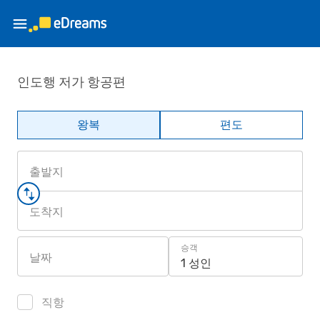
인도행 저가 항공편
왕복
편도
출발지
도착지
승객
날짜
1 성인
직항