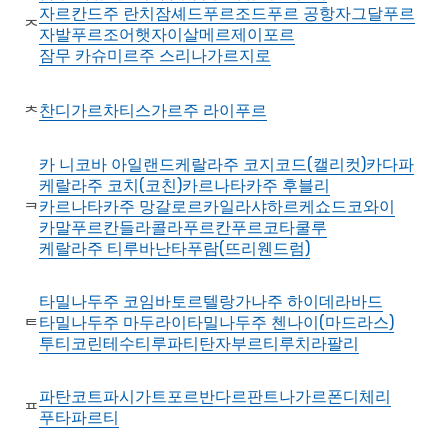
자르칸드주 란치
잠셰드푸르
조드푸르 공항
자그달푸르
ᄌ
자발푸르
조어햇
자이살메르
제이포르
잠무 카슈미르주 스리나가르
지로
찬디가르
차티스가르주 라이푸르
ᄎ
카 니코바 아일랜드
케랄라주 코지코드(캘리컷)
카다파
케랄라주 코치(코친)
카르나타카주 후블리
카르나타카주 망갈로르
카일라샤하르
케쇼드
코와이
ᄏ
카말푸르
칸들라
콜라푸르
칸푸르
코타
쿨루
케랄라주 티루바난타푸람(뜨리웬드럼)
타밀나두주 코임바토르
텔랑가나주 하이데라바드
타밀나두주 마두라이
타밀나두주 첸나이(마드라스)
ᄐ
투티코린
테수
티루파티
탄자부르
티루치라팔리
파탄코트
파시가트
포르반다르
판트나가르
폰디체리
ᄑ
푸타파르티