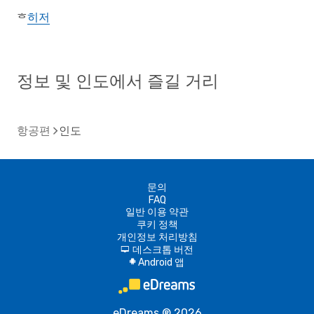
히저
ᄒ
정보 및 인도에서 즐길 거리
항공편
인도
문의
FAQ
일반 이용 약관
쿠키 정책
개인정보 처리방침
데스크톱 버전
d
Android 앱
A
eDreams ® 2026