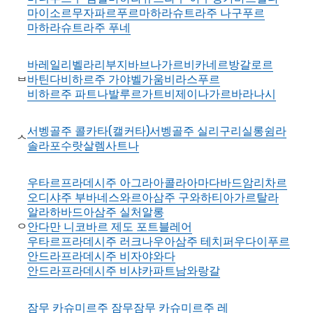
ᄆ
마이소르
무자파르푸르
마하라슈트라주 나구푸르
마하라슈트라주 푸네
바레일리
벨라리
부지
바브나가르
비카네르
방갈로르
바틴다
비하르주 가야
벨가움
비라스푸르
ᄇ
비하르주 파트나
발루르가트
비제이나가르
바라나시
서벵골주 콜카타(캘커타)
서벵골주 실리구리
실롱
쉼라
ᄉ
솔라포
수랏
살렘
사트나
우타르프라데시주 아그라
아콜라
아마다바드
암리차르
오디샤주 부바네스와르
아삼주 구와하티
아가르탈라
알라하바드
아삼주 실처
알롱
안다만 니코바르 제도 포트블레어
ᄋ
우타르프라데시주 러크나우
아삼주 테치퍼
우다이푸르
안드라프라데시주 비자야와다
안드라프라데시주 비샤카파트남
와랑갈
잠무 카슈미르주 잠무
잠무 카슈미르주 레