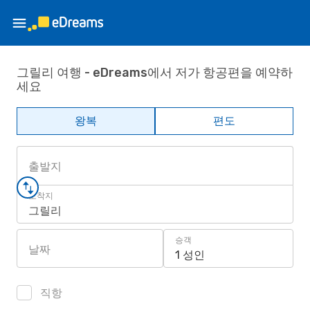
그릴리 여행 - eDreams에서 저가 항공편을 예약하
세요
왕복
편도
출발지
도착지
그릴리
승객
날짜
1 성인
직항