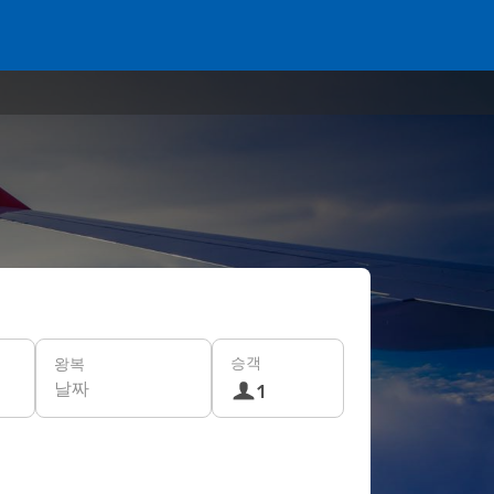
승객
왕복
날짜
1