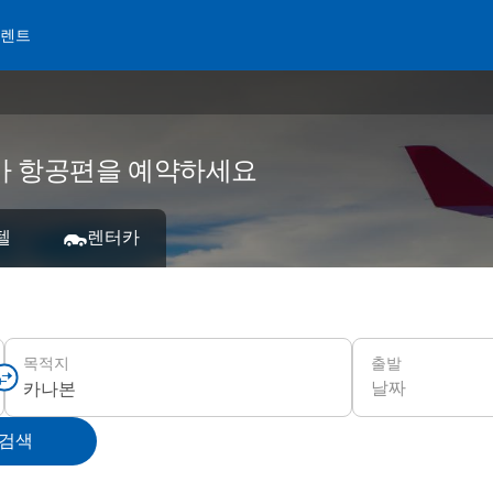
 렌트
 저가 항공편을 예약하세요
텔
렌터카
출발
목적지
날짜
 검색