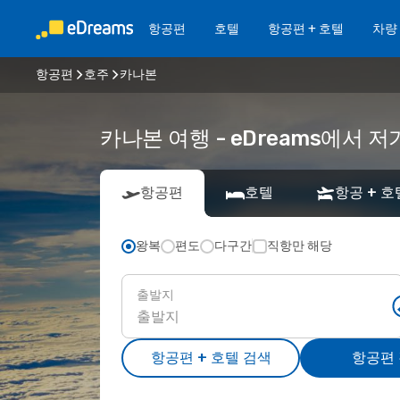
항공편
호텔
항공편 + 호텔
차량
항공편
호주
카나본
카나본 여행 - eDreams에서
항공편
호텔
항공 + 호
왕복
편도
다구간
직항만 해당
출발지
항공편 + 호텔 검색
항공편