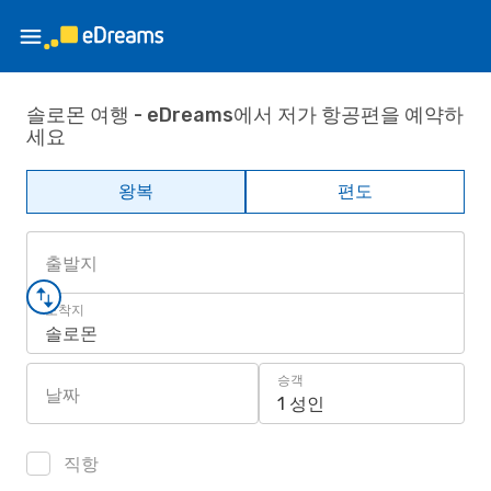
솔로몬 여행 - eDreams에서 저가 항공편을 예약하
세요
왕복
편도
출발지
도착지
솔로몬
승객
날짜
1 성인
직항