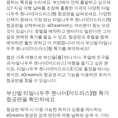
용하는 특권을 누리세요. 부산에서 언제 출발하고 싶으세
요? 지금 여행 날짜를 조정해 훌륭한 가격의 다양한 타밀
나두주 첸나이(마드라스)행 항공편을 살펴보세요. 다양한
선택지 중에서 가장 맞는 타밀나두주 첸나이(마드라스)행
항공편을 선택하세요. eDreams에는 여러분이 찾는 모든
것이 있습니다. 호텔을 예약하고 렌터카도 빌린다면 그야
말로 완벽한 휴가를 즐길 수 있죠. 항공편과 호텔을 함께
예약하면 훨씬 편하고 더 저렴합니다! 어서 부산발 타밀나
두주 첸나이(마드라스)행 특가를 예약하세요!
짧은 가족 여행으로 부산을(를) 떠나거나, 주말에 친구들
과 타밀나두주 첸나이(마드라스) 여행을 즐기고 싶은 분
이든, 타밀나두주 첸나이(마드라스)(으)로 출장을 떠나는
분이든, eDreams의 항공권 비교 기능을 이용하면 최저가
항공편을 찾을 수 있습니다.
부산발 타밀나두주 첸나이(마드라스)행 특가
항공편을 확인하세요
항공편 예약 시 이용 가능한 최저가 상품을 제시하는
eDreams 항공편 검색 엔진에 여행 날짜와 승객 수, 기타