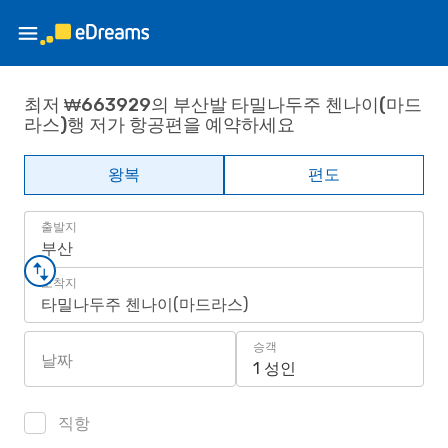
최저 ₩663929의 부산발 타밀나두주 첸나이(마드
라스)행 저가 항공편을 예약하세요
왕복
편도
출발지
부산
도착지
타밀나두주 첸나이(마드라스)
승객
날짜
1 성인
직항