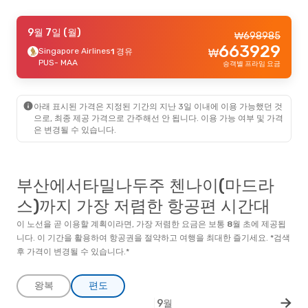
9월 10일 (목)
9월 7일 (월)
- 9월 17일 (목)
₩
698985
663929
Vietnam Airlines
Singapore Airlines
3 경유
1 경유
₩
₩
964285
PUS
PUS
- MAA
- MAA
승객별 프라임 요금
914728
Singapore Airlines
1 경유
₩
MAA
- PUS
승객별 프라임 요금
아래 표시된 가격은 지정된 기간의 지난 3일 이내에 이용 가능했던 것
으로, 최종 제공 가격으로 간주해선 안 됩니다. 이용 가능 여부 및 가격
은 변경될 수 있습니다.
부산에서타밀나두주 첸나이(마드라
스)까지 가장 저렴한 항공편 시간대
이 노선을 곧 이용할 계획이라면, 가장 저렴한 요금은 보통
8월
초
에 제공됩
니다. 이 기간을 활용하여 항공권을 절약하고 여행을 최대한 즐기세요. *검색
후 가격이 변경될 수 있습니다.*
왕복
편도
9월