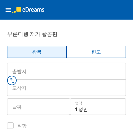
부룬디행 저가 항공편
왕복
편도
출발지
도착지
승객
날짜
1 성인
직항