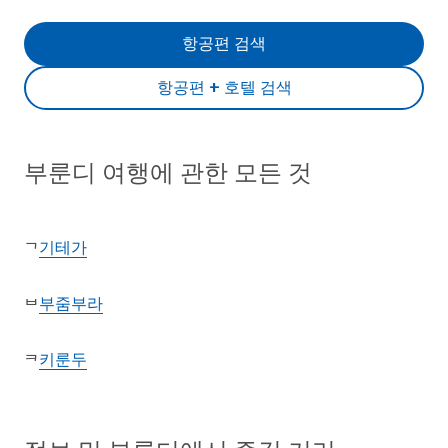
항공편 검색
항공편 + 호텔 검색
부룬디 여행에 관한 모든 것
기테가
ᄀ
부줌부라
ᄇ
키룬두
ᄏ