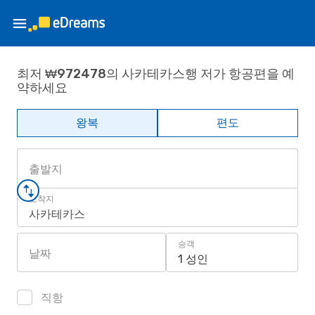
최저 ₩972478의 사카테카스행 저가 항공편을 예
약하세요
왕복
편도
출발지
도착지
사카테카스
승객
날짜
1 성인
직항