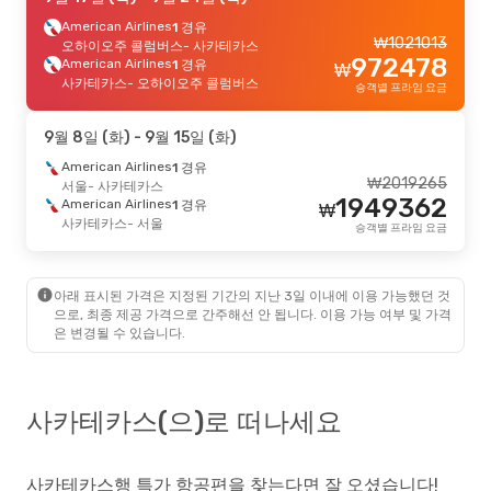
American Airlines
1 경유
₩
1021013
오하이오주 콜럼버스
- 사카테카스
972478
American Airlines
1 경유
₩
사카테카스
- 오하이오주 콜럼버스
승객별 프라임 요금
9월 8일 (화)
- 9월 15일 (화)
American Airlines
1 경유
₩
2019265
서울
- 사카테카스
1949362
American Airlines
1 경유
₩
사카테카스
- 서울
승객별 프라임 요금
아래 표시된 가격은 지정된 기간의 지난 3일 이내에 이용 가능했던 것
으로, 최종 제공 가격으로 간주해선 안 됩니다. 이용 가능 여부 및 가격
은 변경될 수 있습니다.
사카테카스(으)로 떠나세요
사카테카스행 특가 항공편을 찾는다면 잘 오셨습니다!