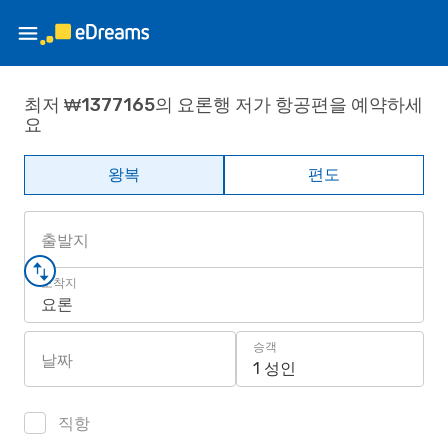
최저 ₩1377165의 요론행 저가 항공편을 예약하세
요
왕복
편도
출발지
도착지
요론
승객
날짜
1 성인
직항