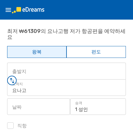
최저 ₩61309의 요나고행 저가 항공편을 예약하세
요
왕복
편도
출발지
도착지
요나고
승객
날짜
1 성인
직항