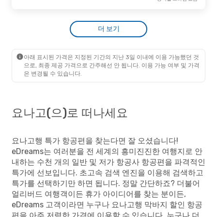
Air Seoul
직항
₩
184285
서울
- 요나고
162552
Air Seoul
직항
₩
더 보기
요나고
- 서울
승객별 프라임 요금
아래 표시된 가격은 지정된 기간의 지난 3일 이내에 이용 가능했던 것
으로, 최종 제공 가격으로 간주해선 안 됩니다. 이용 가능 여부 및 가격
은 변경될 수 있습니다.
요나고(으)로 떠나세요
요나고행 특가 항공편을 찾는다면 잘 오셨습니다!
eDreams는 여러분을 전 세계의 흥미진진한 여행지로 안
내하는 수천 개의 일반 및 저가 항공사 항공편을 파격적인
특가에 선보입니다. 초고속 검색 엔진을 이용해 검색하고
특가를 선택하기만 하면 됩니다. 정말 간단하죠? 더불어
얼리버드 여행객이든 휴가 아이디어를 찾는 분이든,
eDreams 고객이라면 누구나 요나고행 막바지 할인 항공
편을 아주 저렴한 가격에 이용할 수 있습니다. 누구나 더