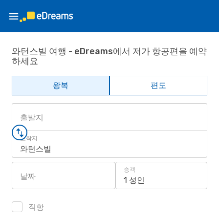
와턴스빌 여행 - eDreams에서 저가 항공편을 예약
하세요
왕복
편도
출발지
도착지
와턴스빌
승객
날짜
1 성인
직항