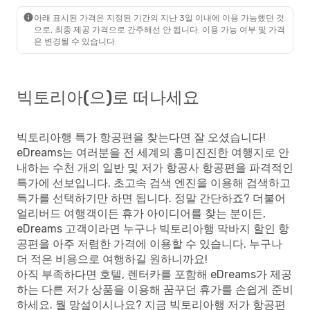
Air Canada
1 경유
₩
1792998
아래 표시된 가격은 지정된 기간의 지난 3일 이내에 이용 가능했던 것
서울
- 빅토리아
1708195
으로, 최종 제공 가격으로 간주해선 안 됩니다. 이용 가능 여부 및 가격
Westjet
3 경유
₩
은 변경될 수 있습니다.
빅토리아
- 서울
승객별 프라임 요금
빅토리아(으)로 떠나세요
빅토리아행 특가 항공편을 찾는다면 잘 오셨습니다!
eDreams는 여러분을 전 세계의 흥미진진한 여행지로 안
내하는 수천 개의 일반 및 저가 항공사 항공편을 파격적인
특가에 선보입니다. 초고속 검색 엔진을 이용해 검색하고
특가를 선택하기만 하면 됩니다. 정말 간단하죠? 더불어
얼리버드 여행객이든 휴가 아이디어를 찾는 분이든,
eDreams 고객이라면 누구나 빅토리아행 막바지 할인 항
공편을 아주 저렴한 가격에 이용할 수 있습니다. 누구나
더 적은 비용으로 여행하길 원하니까요!
아직 부족하다면 호텔, 렌터카를 포함해 eDreams가 제공
하는 다른 저가 상품을 이용해 꿈꾸던 휴가를 손쉽게 준비
하세요. 뭘 망설이시나요? 지금 빅토리아행 저가 항공편