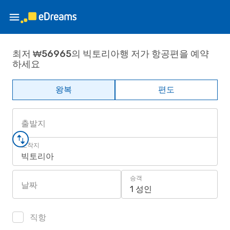
최저 ₩56965의 빅토리아행 저가 항공편을 예약
하세요
왕복
편도
출발지
도착지
빅토리아
승객
날짜
1 성인
직항