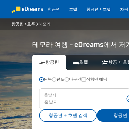
항공편
호텔
항공편 + 호텔
차량
항공편
호주
테모라
테모라 여행 - eDreams에서
항공편
호텔
항공 + 호
왕복
편도
다구간
직항만 해당
출발지
항공편 + 호텔 검색
항공편