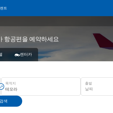
 렌트
 저가 항공편을 예약하세요
텔
렌터카
출발
목적지
날짜
 검색