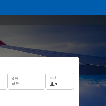
승객
왕복
날짜
1