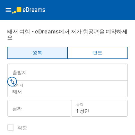
태서 여행 - eDreams에서 저가 항공편을 예약하세
요
왕복
편도
출발지
도착지
태서
승객
날짜
1 성인
직항