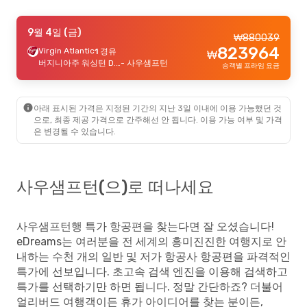
9월 23일 (수)
9월 4일 (금)
- 9월 30일 (수)
₩
880039
823964
Virgin Atlantic
Klm Royal Dutch Airlines
1 경유
2 경유
₩
₩
2052065
부산
- 사우샘프턴
버지니아주 워싱턴 D.C.(알링턴 카운티)
- 사우샘프턴
승객별 프라임 요금
1962916
Klm Royal Dutch Airlines
2 경유
₩
사우샘프턴
- 부산
승객별 프라임 요금
아래 표시된 가격은 지정된 기간의 지난 3일 이내에 이용 가능했던 것
10월 3일 (토)
- 10월 10일 (토)
으로, 최종 제공 가격으로 간주해선 안 됩니다. 이용 가능 여부 및 가격
은 변경될 수 있습니다.
Klm Royal Dutch Airlines
2 경유
₩
2788634
서울
- 사우샘프턴
2704898
Klm Royal Dutch Airlines
2 경유
₩
사우샘프턴
- 서울
승객별 프라임 요금
사우샘프턴(으)로 떠나세요
사우샘프턴행 특가 항공편을 찾는다면 잘 오셨습니다!
eDreams는 여러분을 전 세계의 흥미진진한 여행지로 안
내하는 수천 개의 일반 및 저가 항공사 항공편을 파격적인
특가에 선보입니다. 초고속 검색 엔진을 이용해 검색하고
특가를 선택하기만 하면 됩니다. 정말 간단하죠? 더불어
얼리버드 여행객이든 휴가 아이디어를 찾는 분이든,