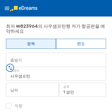
최저 ₩823964의 사우샘프턴행 저가 항공편을 예
약하세요
왕복
편도
출발지
도착지
사우샘프턴
승객
날짜
1 성인
직항