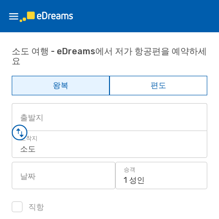
소도 여행 - eDreams에서 저가 항공편을 예약하세
요
왕복
편도
출발지
도착지
소도
승객
날짜
1 성인
직항