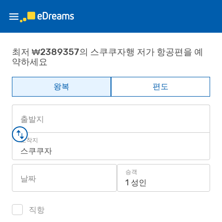
최저 ₩2389357의 스쿠쿠자행 저가 항공편을 예
약하세요
왕복
편도
출발지
도착지
스쿠쿠자
승객
날짜
1 성인
직항