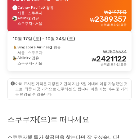
Cathay Pacific
2 경유
₩
2497313
서울
- 스쿠쿠자
2389357
Airlink
2 경유
₩
스쿠쿠자
- 서울
승객별 프라임 요금
10월 17일 (토)
- 10월 24일 (토)
Singapore Airlines
2 경유
₩
2506534
서울
- 스쿠쿠자
2421122
Airlink
2 경유
₩
스쿠쿠자
- 서울
승객별 프라임 요금
아래 표시된 가격은 지정된 기간의 지난 3일 이내에 이용 가능했던 것
으로, 최종 제공 가격으로 간주해선 안 됩니다. 이용 가능 여부 및 가격
은 변경될 수 있습니다.
스쿠쿠자(으)로 떠나세요
스쿠쿠자행 특가 항공편을 찾는다면 잘 오셨습니다!