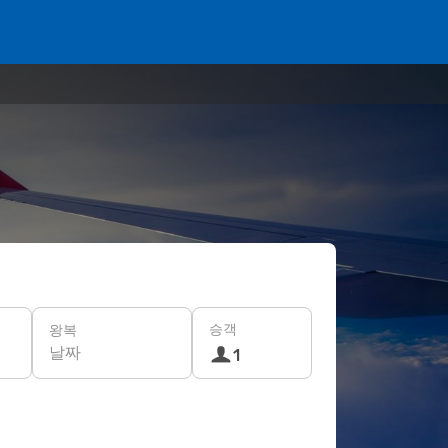
승객
왕복
날짜
1