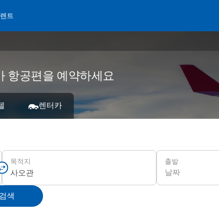
 렌트
 저가 항공편을 예약하세요
텔
렌터카
출발
목적지
날짜
 검색