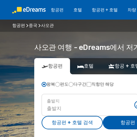
항공편
호텔
항공편 + 호텔
차량
항공편
중국
사오관
사오관 여행 - eDreams에서
항공편
호텔
항공 + 호
왕복
편도
다구간
직항만 해당
출발지
항공편 + 호텔 검색
항공편