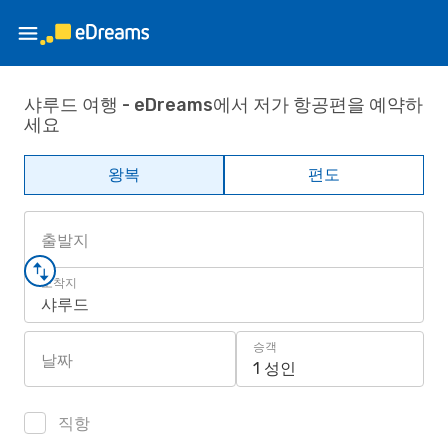
샤루드 여행 - eDreams에서 저가 항공편을 예약하
세요
왕복
편도
출발지
도착지
샤루드
승객
날짜
1 성인
직항