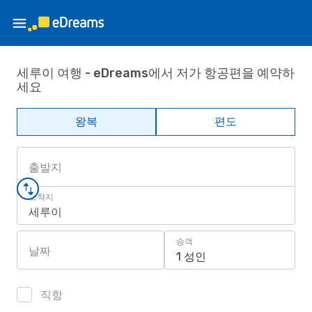
세루이 여행 - eDreams에서 저가 항공편을 예약하
세요
왕복
편도
출발지
도착지
세루이
승객
날짜
1 성인
직항