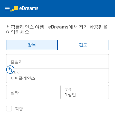
세픽플레인스 여행 - eDreams에서 저가 항공편을
예약하세요
왕복
편도
출발지
도착지
세픽플레인스
승객
날짜
1 성인
직항