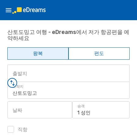
산토도밍고 여행 - eDreams에서 저가 항공편을 예
약하세요
왕복
편도
출발지
도착지
산토도밍고
승객
날짜
1 성인
직항