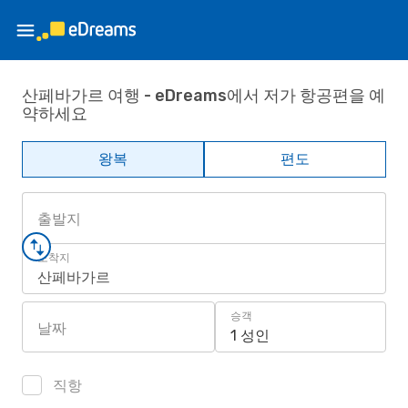
산페바가르 여행 - eDreams에서 저가 항공편을 예
약하세요
왕복
편도
출발지
도착지
산페바가르
승객
날짜
1 성인
직항