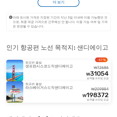
더 보기
Frontier Airlines
1 경유
₩
460833
휴스턴
- 샌디에이고
417316
Frontier Airlines
1 경유
₩
샌디에이고
- 휴스턴
아래 표시된 가격은 지정된 기간의 지난 3일 이내에 이용 가능했던 것
승객별 프라임 요금
으로, 최종 제공 가격으로 간주해선 안 됩니다. 이용 가능 여부 및 가격
은 변경될 수 있습니다.
인기 항공편 노선 목적지: 샌디에이고
-57 %
항공편 출발
샌프란시스코
도착
샌디에이고
₩
72686
31054
₩
승객별 프라임 요금
항공편 출발
라스베이거스
도착
샌디에이고
₩
209884
198372
₩
승객별 프라임 요금