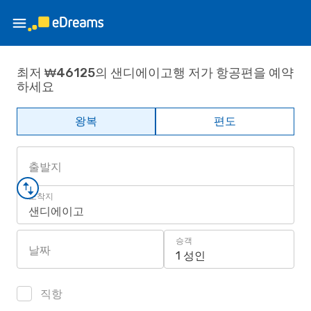
최저 ₩46125의 샌디에이고행 저가 항공편을 예약
하세요
왕복
편도
출발지
도착지
샌디에이고
승객
날짜
1 성인
직항