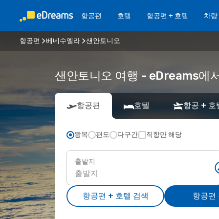
항공편
호텔
항공편 + 호텔
차량
항공편
베네수엘라
샌안토니오
샌안토니오 여행 - eDreams
항공편
호텔
항공 + 호
왕복
편도
다구간
직항만 해당
출발지
항공편 + 호텔 검색
항공편