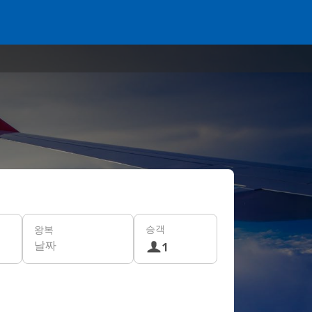
승객
왕복
날짜
1