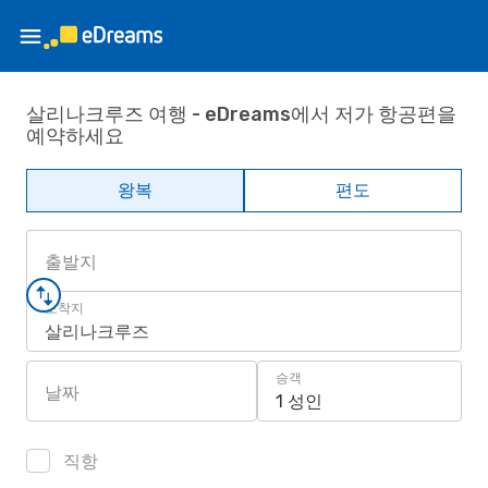
살리나크루즈 여행 - eDreams에서 저가 항공편을
예약하세요
왕복
편도
출발지
도착지
살리나크루즈
승객
날짜
1 성인
직항