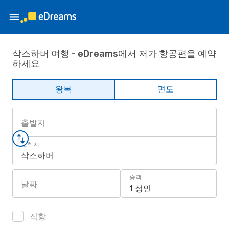
삭스하버 여행 - eDreams에서 저가 항공편을 예약
하세요
왕복
편도
출발지
도착지
삭스하버
승객
날짜
1 성인
직항