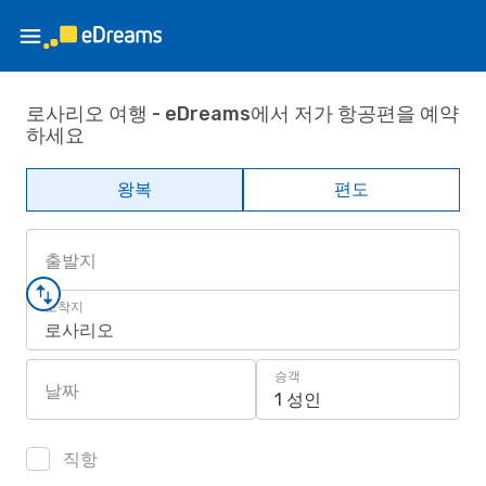
로사리오 여행 - eDreams에서 저가 항공편을 예약
하세요
왕복
편도
출발지
도착지
로사리오
승객
날짜
1 성인
직항