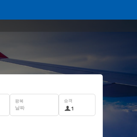
승객
왕복
날짜
1