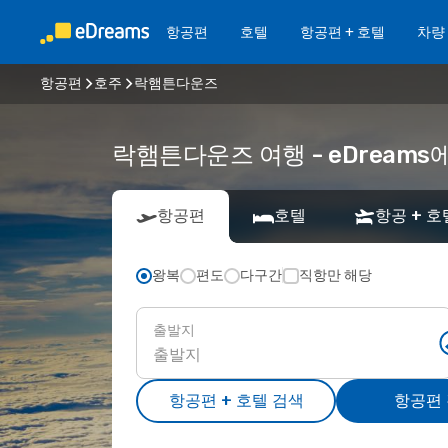
항공편
호텔
항공편 + 호텔
차량
항공편
호주
락햄튼다운즈
락햄튼다운즈 여행 - eDream
항공편
호텔
항공 + 호
왕복
편도
다구간
직항만 해당
출발지
항공편 + 호텔 검색
항공편