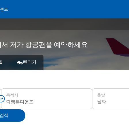
 렌트
s에서 저가 항공편을 예약하세요
텔
렌터카
출발
목적지
날짜
 검색