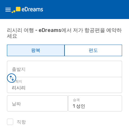
리시리 여행 - eDreams에서 저가 항공편을 예약하
세요
왕복
편도
출발지
도착지
리시리
승객
날짜
1 성인
직항