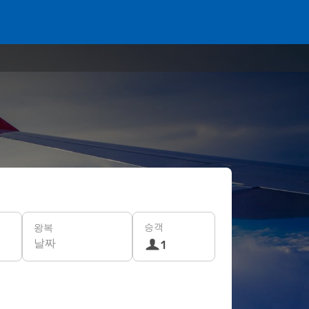
승객
왕복
날짜
1