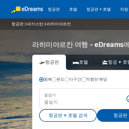
항공편
호텔
항공편 + 호텔
차량
항공편
파키스탄
라히미야르칸
라히미야르칸 여행 - eDream
항공편
호텔
항공 + 호
왕복
편도
다구간
직항만 해당
출발지
항공편 + 호텔 검색
항공편