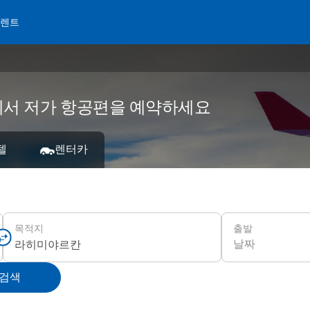
 렌트
s에서 저가 항공편을 예약하세요
텔
렌터카
출발
목적지
날짜
 검색