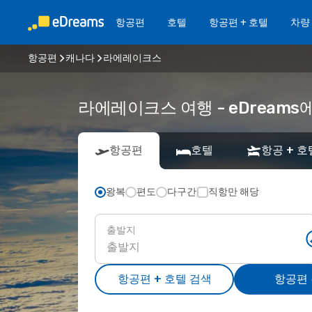
항공편
호텔
항공편 + 호텔
차량
항공편
캐나다
라에레이크스
라에레이크스 여행 - eDream
항공편
호텔
항공 + 호
왕복
편도
다구간
직항만 해당
출발지
항공편 + 호텔 검색
항공편