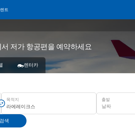
 렌트
s에서 저가 항공편을 예약하세요
텔
렌터카
출발
목적지
날짜
 검색