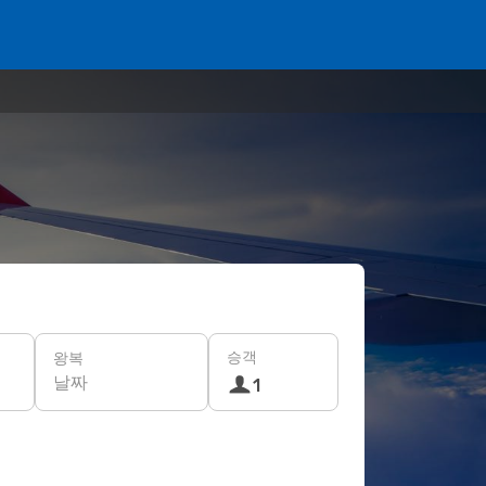
승객
왕복
날짜
1