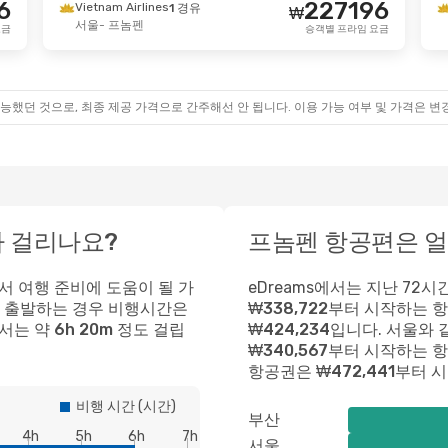
6
227196
Vietnam Airlines
1 경유
₩
서울
- 프놈펜
(화)
- 9월 14일 (월)
10월 27일 (화)
- 11
요금
승객별 프라임 요금
 Airlines
Vietnam Airlines
1 경유
1 
₩
359936
 프놈펜
서울
- 프놈펜
340883
 Airlines
Vietnam Airlines
1 경유
1 
₩
능했던 것으로, 최종 제공 가격으로 간주해선 안 됩니다. 이용 가능 여부 및 가격은 변
- 서울
프놈펜
- 서울
승객별 프라임 요금
 걸리나요?
프놈펜 항공편은 
에서 여행 준비에 도움이 될 가
eDreams에서는 지난 72
 출발하는 경우 비행시간은
₩338,722
부터 시작하는 항
서는 약
6h 20m
정도 걸립
₩424,234
입니다.
서울
와 
₩340,567
부터 시작하는 항
항공권은
₩472,441
부터 
비행 시간 (시간)
부산
4h
5h
6h
7h
서울