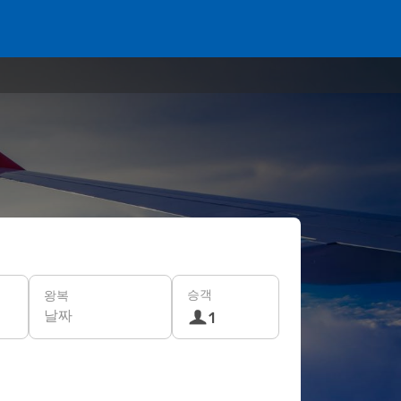
승객
왕복
날짜
1