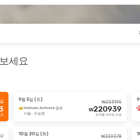
펴보세요
9월 5일 (토)
9
13
₩
233195
 (금)
- 9월 2일 (수)
9월 28일 (월)
- 10월
3
220939
Vietnam Airlines
1 경유
₩
Airways
Vietnam Airlines
직항
1 
서울
- 프놈펜
요금
승객별 프라임 요금
₩
353971
- 프놈펜
서울
- 프놈펜
336000
Airways
Vietnam Airlines
직항
1 
₩
- 호치민
프놈펜
- 서울
승객별 프라임 요금
10월 20일 (화)
1
97
₩
239378