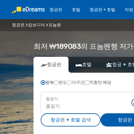
항공편
호텔
항공편 + 호텔
차량
항공편
캄보디아
프놈펜
최저 ₩189083의 프놈펜행 저
항공편
호텔
항공 + 호
왕복
편도
다구간
직항만 해당
출발지
항공편 + 호텔 검색
항공편