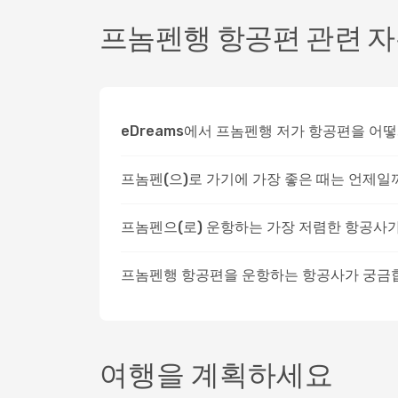
프놈펜행 항공편 관련 자
eDreams에서 프놈펜행 저가 항공편을 어
프놈펜(으)로 가기에 가장 좋은 때는 언제일
프놈펜으(로) 운항하는 가장 저렴한 항공사
프놈펜행 항공편을 운항하는 항공사가 궁금
여행을 계획하세요