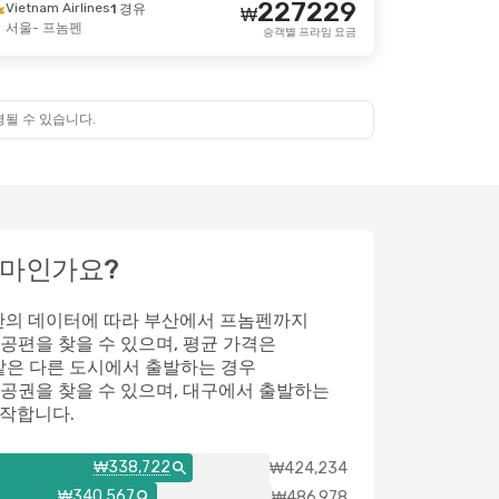
227229
Vietnam Airlines
1 경유
₩
서울
- 프놈펜
월 2일 (월)
승객별 프라임 요금
경유
₩
361124
342001
경유
₩
경될 수 있습니다.
승객별 프라임 요금
얼마인가요?
시간의 데이터에 따라
부산
에서 프놈펜까지
공편을 찾을 수 있으며, 평균 가격은
같은 다른 도시에서 출발하는 경우
공권을 찾을 수 있으며,
대구
에서 출발하는
시작합니다.
₩338,722
₩424,234
₩340,567
₩486,978