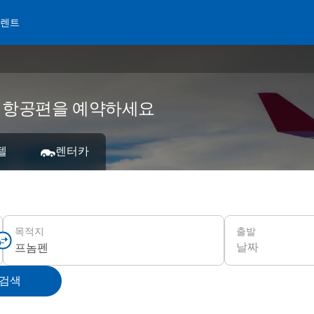
 렌트
가 항공편을 예약하세요
텔
렌터카
출발
목적지
날짜
 검색