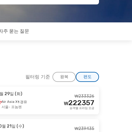
자주 묻는 질문
필터링 기준
왕복
편도
월 29일 (화)
₩
233326
 2일 (금)
222357
Air Asia X
1 경유
₩
경유
서울
- 프놈펜
승객별 프라임 요금
₩
359620
340567
경유
₩
승객별 프라임 요금
0월 21일 (수)
₩
239435