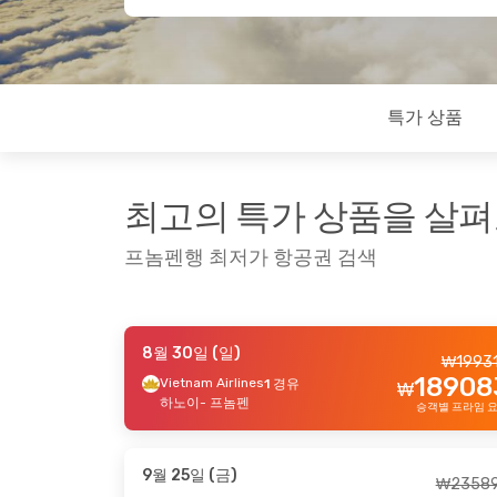
특가 상품
최고의 특가 상품을 살
프놈펜행 최저가 항공권 검색
8월 30일 (일)
₩
1993
9월 17일 (목)
- 9월 20일 (일)
8월 28일
18908
Vietnam Airlines
1 경유
₩
Vietnam Airlines
Qatar 
직항
하노이
- 프놈펜
승객별 프라임 
₩
343199
호치민
- 프놈펜
호치민
325817
Vietnam Airlines
Qatar 
직항
₩
프놈펜
- 호치민
프놈펜
승객별 프라임 요금
9월 25일 (금)
₩
2358