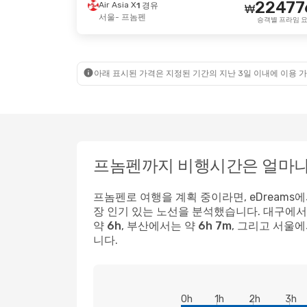
22477
Air Asia X
1 경유
₩
서울
- 프놈펜
10월 13일 (화)
- 10월 21일 (수)
9월 8일 
승객별 프라임 
Vietnam Airlines
Vietnam
1 경유
₩
359836
서울
- 프놈펜
서울
-
340783
Vietnam Airlines
Vietnam
1 경유
₩
아래 표시된 가격은 지정된 기간의 지난 3일 이내에 이용 가
프놈펜
- 서울
프놈펜
승객별 프라임 요금
프놈펜까지 비행시간은 얼마나
프놈펜로 여행을 계획 중이라면, eDreams
장 인기 있는 노선을 분석했습니다.
대구
에서
약
6h
,
부산
에서는 약
6h 7m
, 그리고
서울
에
니다.
0h
1h
2h
3h