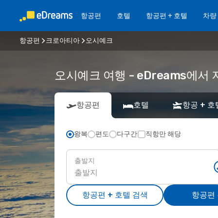
항공편
호텔
항공편 + 호텔
차량
항공편
크로아티아
오시예크
오시예크 여행 - eDreams에
항공편
호텔
항공 + 호
왕복
편도
다구간
직항만 해당
출발지
항공편 + 호텔 검색
항공편