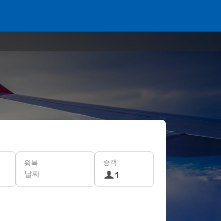
승객
왕복
날짜
1