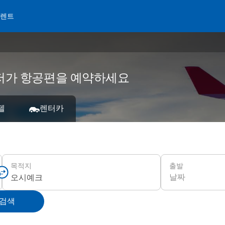
 렌트
서 저가 항공편을 예약하세요
텔
렌터카
출발
목적지
날짜
 검색