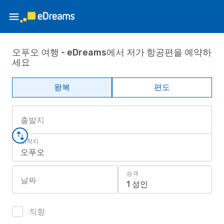
오푸오 여행 - eDreams에서 저가 항공편을 예약하
세요
왕복
편도
출발지
도착지
오푸오
승객
날짜
1 성인
직항