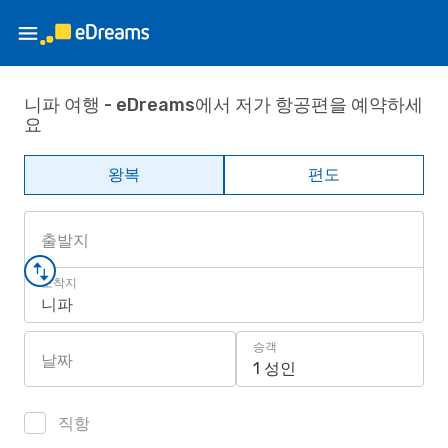
니파 여행 - eDreams에서 저가 항공편을 예약하세
요
왕복
편도
출발지
도착지
니파
승객
날짜
1 성인
직항