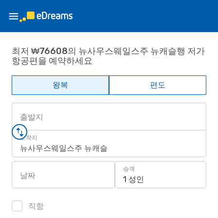
최저 ₩76608의 뉴사우스웨일스주 뉴캐슬행 저가
항공편을 예약하세요
왕복
편도
출발지
도착지
뉴사우스웨일스주 뉴캐슬
승객
날짜
1 성인
직항