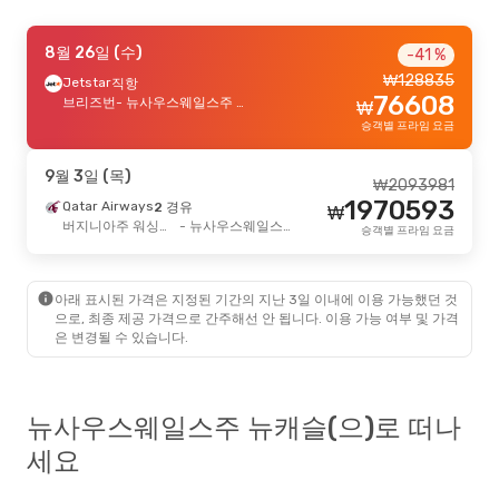
10월 10일 (토)
8월 26일 (수)
- 10월 12일 (월)
-41 %
₩
128835
Malaysia Airlines
Jetstar
직항
2 경유
₩
2003575
76608
서울
브리즈번
- 뉴사우스웨일스주 뉴캐슬
- 뉴사우스웨일스주 뉴캐슬
₩
1918570
Qantas Airways
2 경유
₩
승객별 프라임 요금
뉴사우스웨일스주 뉴캐슬
- 서울
승객별 프라임 요금
9월 3일 (목)
₩
2093981
1970593
Qatar Airways
2 경유
₩
버지니아주 워싱턴 D.C.(알링턴 카운티)
- 뉴사우스웨일스주 뉴캐슬
승객별 프라임 요금
아래 표시된 가격은 지정된 기간의 지난 3일 이내에 이용 가능했던 것
으로, 최종 제공 가격으로 간주해선 안 됩니다. 이용 가능 여부 및 가격
은 변경될 수 있습니다.
뉴사우스웨일스주 뉴캐슬(으)로 떠나
세요