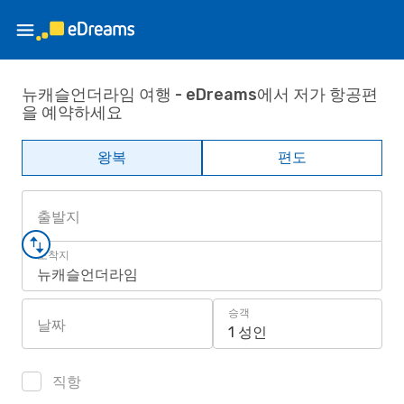
뉴캐슬언더라임 여행 - eDreams에서 저가 항공편
을 예약하세요
왕복
편도
출발지
도착지
뉴캐슬언더라임
승객
날짜
1 성인
직항