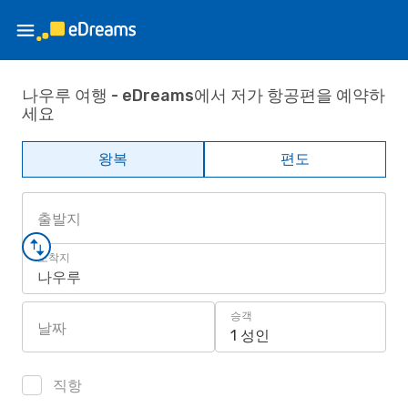
나우루 여행 - eDreams에서 저가 항공편을 예약하
세요
왕복
편도
출발지
도착지
나우루
승객
날짜
1 성인
직항