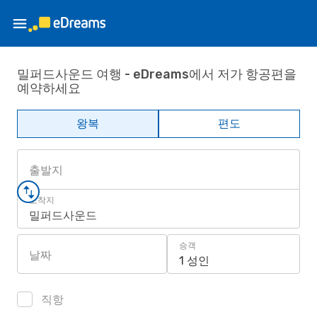
밀퍼드사운드 여행 - eDreams에서 저가 항공편을
예약하세요
왕복
편도
출발지
도착지
밀퍼드사운드
승객
날짜
1 성인
직항