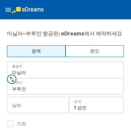
마닐라~부투안 항공편: eDreams에서 예약하세요
왕복
편도
출발지
마닐라
도착지
부투안
승객
날짜
1 성인
직항