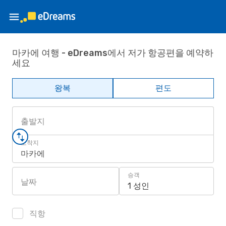
마카에 여행 - eDreams에서 저가 항공편을 예약하
세요
왕복
편도
출발지
도착지
마카에
승객
날짜
1 성인
직항