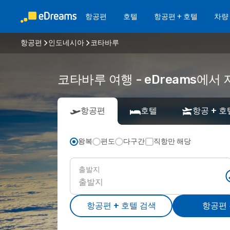
항공편
호텔
항공편 + 호텔
차량
항공편
인도네시아
코타바루
코타바루 여행 - eDreams에
항공편
호텔
항공 + 호
왕복
편도
다구간
직항만 해당
출발지
항공편 + 호텔 검색
항공편