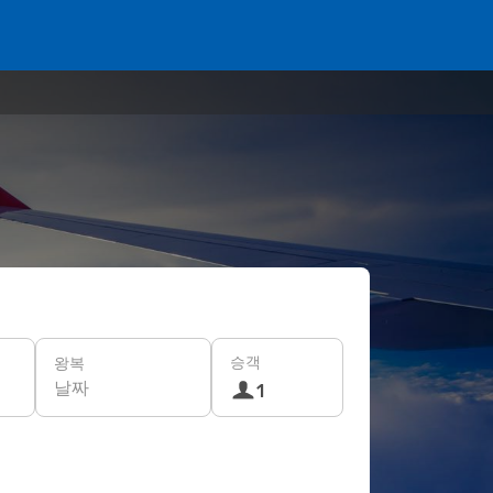
승객
왕복
날짜
1