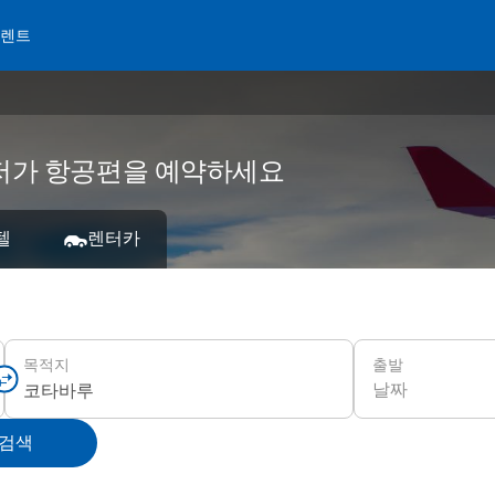
 렌트
서 저가 항공편을 예약하세요
텔
렌터카
출발
목적지
날짜
 검색