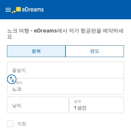
노크 여행 - eDreams에서 저가 항공편을 예약하세
요
왕복
편도
출발지
도착지
노크
승객
날짜
1 성인
직항