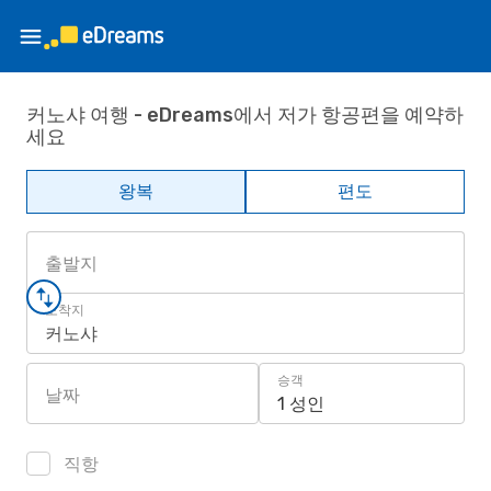
커노샤 여행 - eDreams에서 저가 항공편을 예약하
세요
왕복
편도
출발지
도착지
커노샤
승객
날짜
1 성인
직항