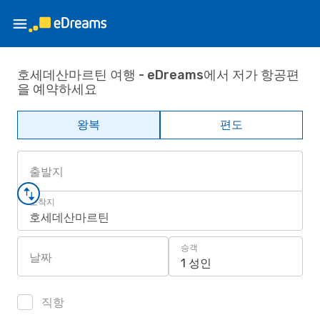
호세데산마르틴 여행 - eDreams에서 저가 항공편
을 예약하세요
왕복
편도
출발지
도착지
호세데산마르틴
승객
날짜
1 성인
직항